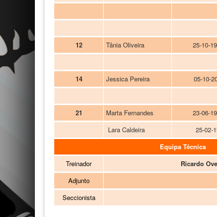
12
Tânia Oliveira
25-10-1
14
Jessica Pereira
05-10-2
21
Marta Fernandes
23-06-1
Lara Caldeira
25-02-1
Equipa Técnica
Treinador
Ricardo Ove
Adjunto
Seccionista