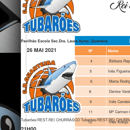
Pavilhão Escola Sec.Dra. Laura Ayres ,Quarteira
26 MAI 2021
Nª
Nome
4
Bárbara Ra
5
Inês Figueir
6
Marta Rodri
8
Denise Vare
9
Inês Candei
11
Mª Carmen 
Tubarões/REST.REI CHURRASCO
Tubarões/REST.REI CHUR
12
Inês Araújo
21H00