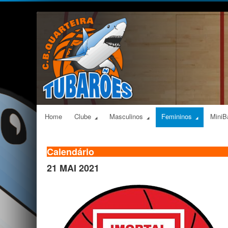
Home
Clube
Masculinos
Femininos
MiniB
Calendário
21 MAI 2021