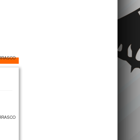
URRASCO
URRASCO