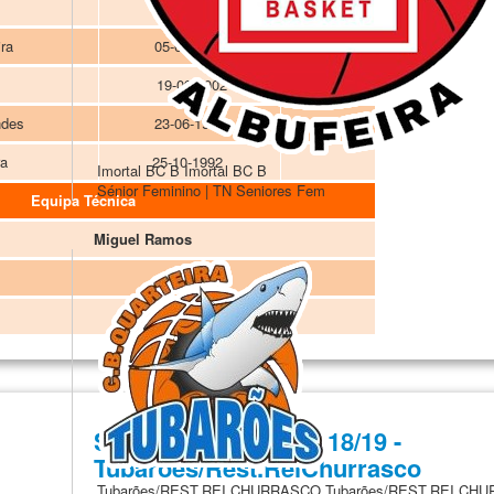
12-11-2000
ira
05-03-2002
19-09-2002
ndes
23-06-1986
ra
25-10-1992
Imortal BC B
Imortal BC B
Sénior Feminino | TN Seniores Fem
Equipa Técnica
Miguel Ramos
Seniores Femininos 18/19 -
Tubarões/Rest.ReiChurrasco
Tubarões/REST.REI CHURRASCO
Tubarões/REST.REI CH