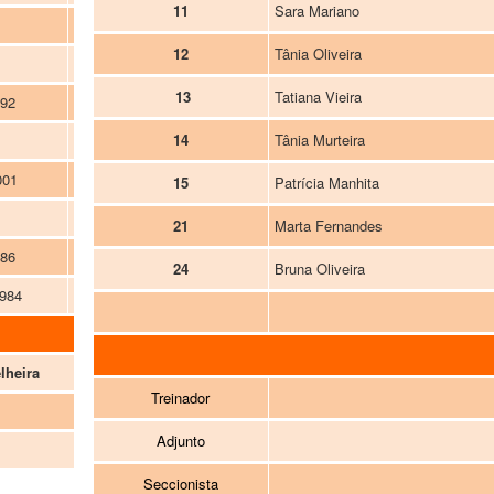
11
Sara Mariano
Extremo
12
Tânia Oliveira
Base/Extremo
13
Tatiana Vieira
992
Poste
14
Tânia Murteira
Extremo/Poste
001
Poste
15
Patrícia Manhita
Poste
21
Marta Fernandes
986
Base/Extremo
24
Bruna Oliveira
984
Base/Extremo
lheira
Treinador
Adjunto
Seccionista