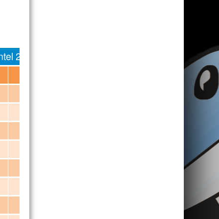
ntel 2018 / 2019
Data Nascimento
Posição
25-02-1984
Base/Extremo
05-10-1995
Extremo
15-06-1993
Base
23-12-1994
Extremo/Poste
09-09-1999
Extremo
11-12-1999
Extremo
05-06-1999
Base/Extremo