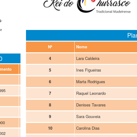
Pla
Nª
Nome
0
4
Lara Caldeira
imento
Posição
5
Ines Figueiras
Base/Extremo
6
Marta Rodrigues
995
Extremo
7
Raquel Leonardo
Extremo
8
Denises Tavares
Extremo/Poste
9
Sara Gouveia
000
Base/Extremo
10
Carolina Dias
002
Extremo