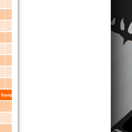
11-05-1993
Base/Extremo
25-10-1992
Poste
10-01-1990
Extremo/Poste
06/10/2000
Extremo
13-12-1998
Poste
23-06-1986
Base/Extremo
15-07-1988
Extremo/Poste
Equipa Técnica
Raquel Carvalho
Ana Dias