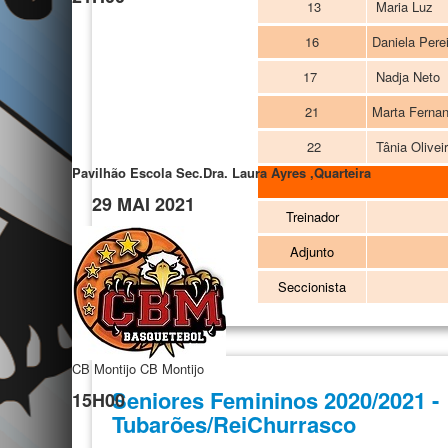
13
Maria Luz
16
Daniela Pere
17
Nadja Neto
21
Marta Ferna
22
Tânia Olivei
Pavilhão Escola Sec.Dra. Laura Ayres ,Quarteira
29 MAI 2021
Treinador
Adjunto
Seccionista
CB Montijo
CB Montijo
Seniores Femininos 2020/2021 -
15H00
Tubarões/ReiChurrasco