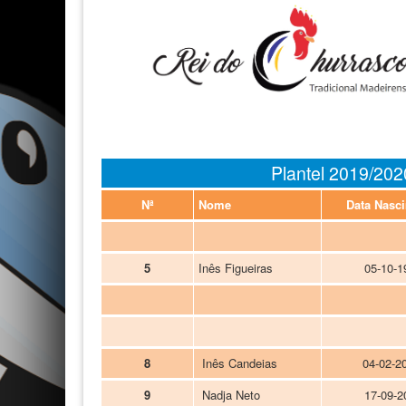
Plantel 2019/202
Nª
Nome
Data Nasc
5
Inês Figueiras
05-10-1
8
Inês Candeias
04-02-2
9
Nadja Neto
17-09-2