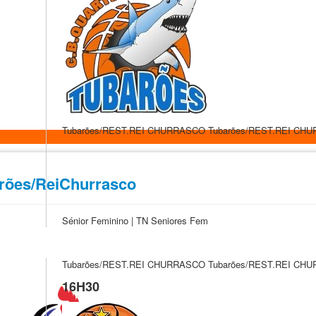
Tubarões/REST.REI CHURRASCO
Tubarões/REST.REI CH
arões/ReiChurrasco
Sénior Feminino | TN Seniores Fem
Tubarões/REST.REI CHURRASCO
Tubarões/REST.REI CH
16H30