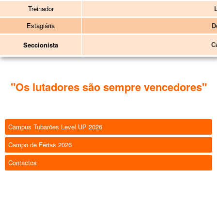
Treinador
Estagiária
D
Seccionista
C
"Os lutadores são sempre vencedores"
Campus Tubarões Level UP 2026
Campo de Férias 2026
Contactos