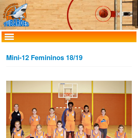
Home
Mini-12 Femininos 18/19
Clube
Masculinos
Femininos
MiniBasquete
Agenda
Notícias