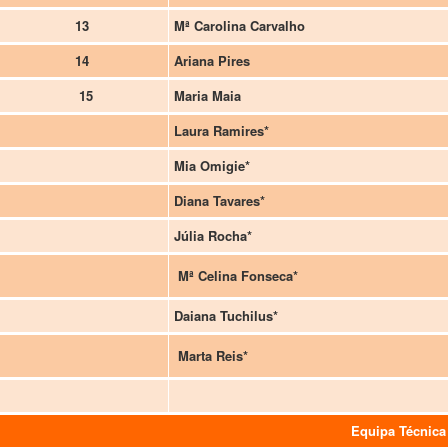
13
Mª Carolina Carvalho
14
Ariana Pires
15
Maria Maia
Laura Ramires*
Mia Omigie*
Diana Tavares*
Júlia Rocha*
Mª Celina Fonseca*
Daiana Tuchilus*
Marta Reis*
Equipa Técnica