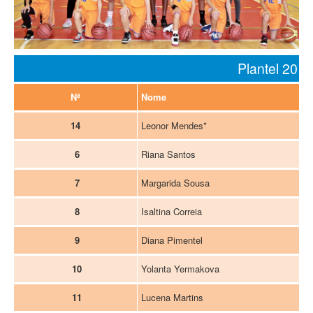
Loja Virtual
Inscrições
Plantel 201
Mais
Nª
Nome
14
Leonor Mendes*
6
Riana Santos
7
Margarida Sousa
8
Isaltina Correia
9
Diana Pimentel
10
Yolanta Yermakova
11
Lucena Martins