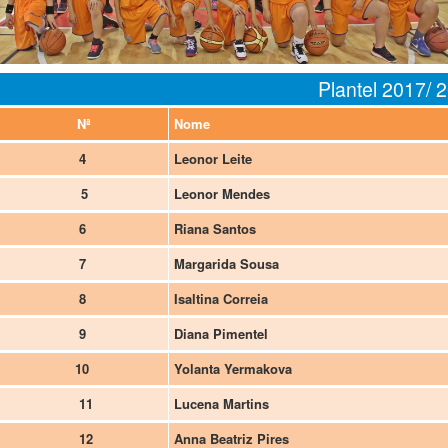
Plantel 2017/ 
Nª
Nome
4
Leonor Leite
5
Leonor Mendes
6
Riana Santos
7
Margarida Sousa
8
Isaltina Correia
9
Diana Pimentel
10
Yolanta Yermakova
11
Lucena Martins
12
Anna Beatriz Pires