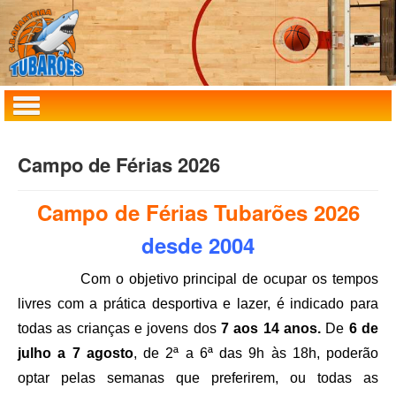
Home
Campo de Férias 2026
Clube
Campo de Férias Tubarões 2026
Masculinos
desde 2004
Femininos
Com o objetivo principal de ocupar os tempos
MiniBasquete
livres com a prática desportiva e lazer, é indicado para
todas as crianças e jovens dos
7 aos 14 anos.
De
6 de
Agenda
julho a 7 agosto
, de 2ª a 6ª das 9h às 18h, poderão
Notícias
optar pelas semanas que preferirem, ou todas as