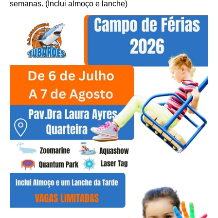
semanas. (Inclui almoço e lanche)
Loja Virtual
Inscrições
Mais